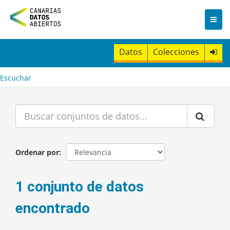
I
r
a
l
c
Datos
Colecciones
o
n
t
Escuchar
e
n
i
d
o
Ordenar por
1 conjunto de datos
encontrado