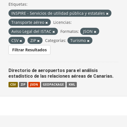
Etiquetas:
INSPIRE - Servicios de utilidad pública y estatales
Transporte aéreo
Licencias:
Aviso Legal del ISTAC
Formatos:
JSON
CSV
ZIP
Categorías:
Turismo
Filtrar Resultados
Directorio de aeropuertos para el análisis
estadístico de las relaciones aéreas de Canarias.
CSV
ZIP
JSON
GEOPACKAGE
KML