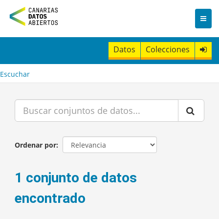
I
r
a
l
c
Datos
Colecciones
o
n
t
Escuchar
e
n
i
d
o
Ordenar por
1 conjunto de datos
encontrado