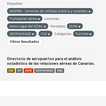
Etiquetas:
INSPIRE - Servicios de utilidad pública y estatales
Transporte aéreo
Licencias:
Aviso Legal del ISTAC
Formatos:
JSON
GEOPACKAGE
CSV
Categorías:
Turismo
Filtrar Resultados
Directorio de aeropuertos para el análisis
estadístico de las relaciones aéreas de Canarias.
CSV
ZIP
JSON
GEOPACKAGE
KML