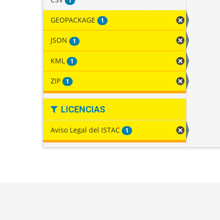
1
GEOPACKAGE
1
JSON
1
KML
1
ZIP
1
LICENCIAS
Aviso Legal del ISTAC
1