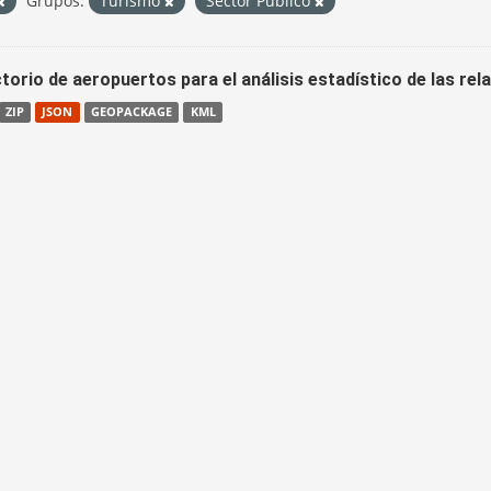
Grupos:
Turismo
Sector Público
torio de aeropuertos para el análisis estadístico de las re
ZIP
JSON
GEOPACKAGE
KML