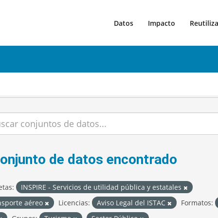
Datos
Impacto
Reutiliz
conjunto de datos encontrado
etas:
INSPIRE - Servicios de utilidad pública y estatales
nsporte aéreo
Licencias:
Aviso Legal del ISTAC
Formatos: