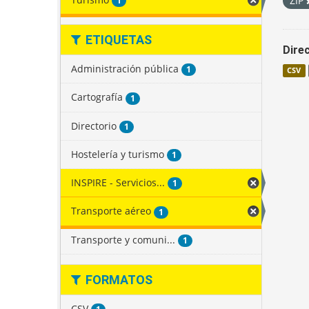
ZIP
1
ETIQUETAS
Direc
Administración pública
1
CSV
Cartografía
1
Directorio
1
Hostelería y turismo
1
INSPIRE - Servicios...
1
Transporte aéreo
1
Transporte y comuni...
1
FORMATOS
CSV