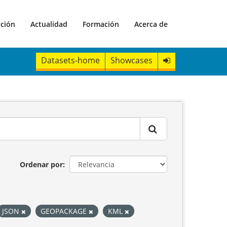
ación
Actualidad
Formación
Acerca de
Datasets-home
Showcases
Ordenar por
JSON
GEOPACKAGE
KML