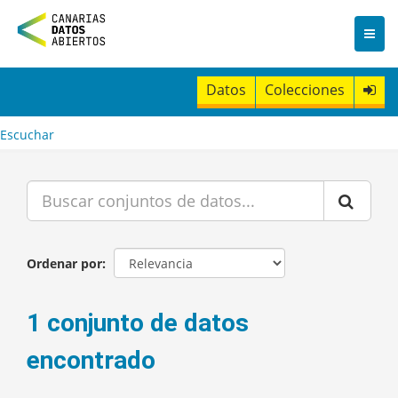
I
r
a
l
c
Datos
Colecciones
o
n
t
Escuchar
e
n
i
d
o
Ordenar por
1 conjunto de datos
encontrado