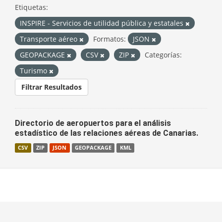
Etiquetas:
INSPIRE - Servicios de utilidad pública y estatales
Transporte aéreo
Formatos:
JSON
GEOPACKAGE
CSV
ZIP
Categorías:
Turismo
Filtrar Resultados
Directorio de aeropuertos para el análisis
estadístico de las relaciones aéreas de Canarias.
CSV
ZIP
JSON
GEOPACKAGE
KML