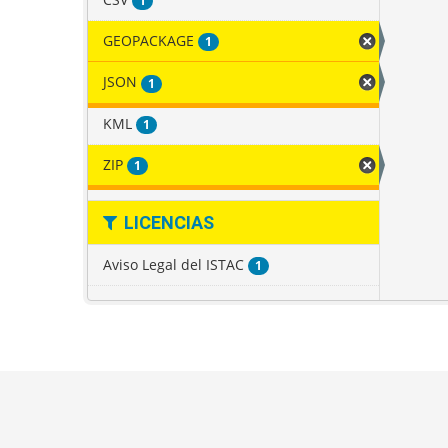
1
GEOPACKAGE
1
JSON
1
KML
1
ZIP
1
LICENCIAS
Aviso Legal del ISTAC
1