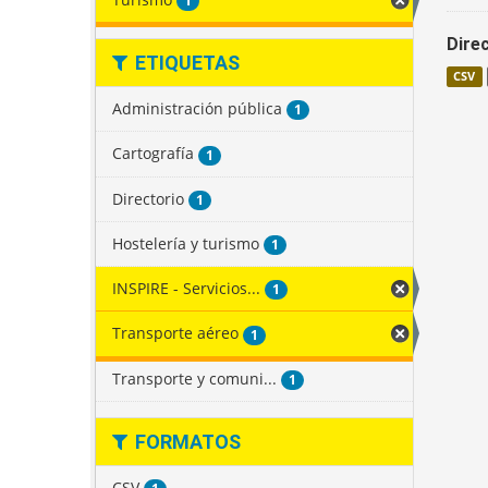
1
Direc
ETIQUETAS
CSV
Administración pública
1
Cartografía
1
Directorio
1
Hostelería y turismo
1
INSPIRE - Servicios...
1
Transporte aéreo
1
Transporte y comuni...
1
FORMATOS
CSV