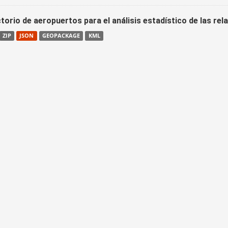
torio de aeropuertos para el análisis estadístico de las re
ZIP
JSON
GEOPACKAGE
KML