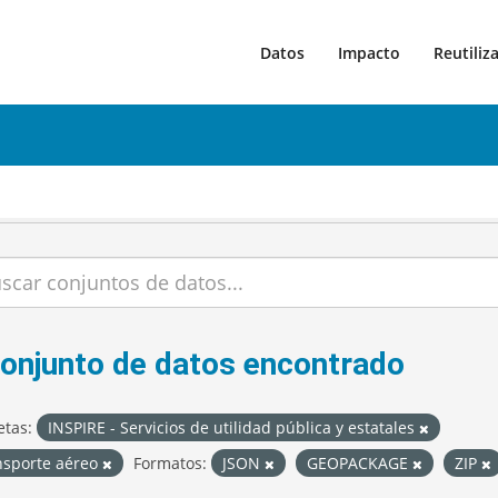
Datos
Impacto
Reutiliz
conjunto de datos encontrado
etas:
INSPIRE - Servicios de utilidad pública y estatales
nsporte aéreo
Formatos:
JSON
GEOPACKAGE
ZIP