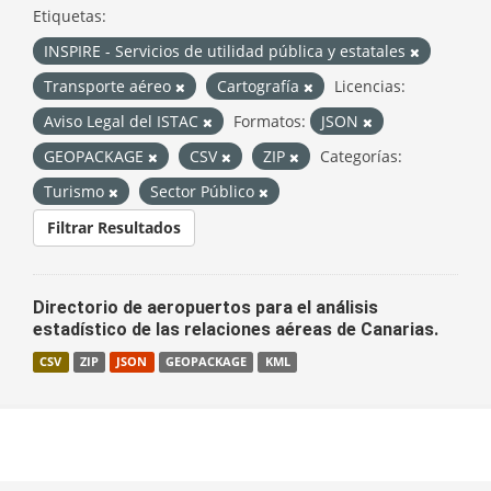
Etiquetas:
INSPIRE - Servicios de utilidad pública y estatales
Transporte aéreo
Cartografía
Licencias:
Aviso Legal del ISTAC
Formatos:
JSON
GEOPACKAGE
CSV
ZIP
Categorías:
Turismo
Sector Público
Filtrar Resultados
Directorio de aeropuertos para el análisis
estadístico de las relaciones aéreas de Canarias.
CSV
ZIP
JSON
GEOPACKAGE
KML