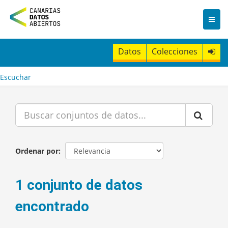
I
r
a
l
c
Datos
Colecciones
o
n
t
Escuchar
e
n
i
d
o
Ordenar por
1 conjunto de datos
encontrado