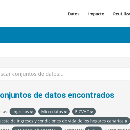
Datos
Impacto
Reutiliz
conjuntos de datos encontrados
etas:
Ingresos
Microdatos
EICVHC
esta de ingresos y condiciones de vida de los hogares canarios