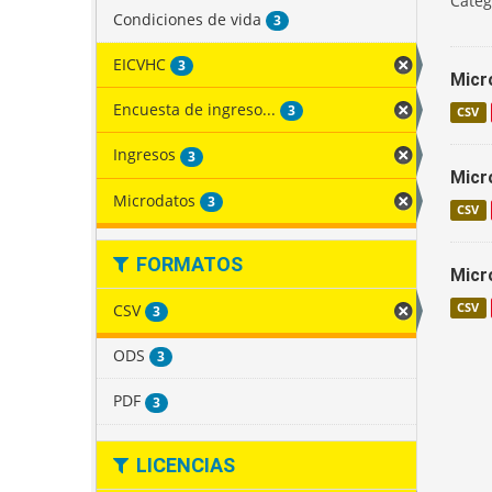
Categ
Condiciones de vida
3
EICVHC
3
Micr
Encuesta de ingreso...
3
CSV
Ingresos
3
Micr
Microdatos
3
CSV
FORMATOS
Micr
CSV
CSV
3
ODS
3
PDF
3
LICENCIAS