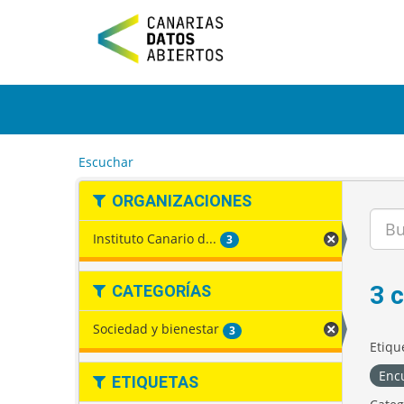
I
r
a
l
c
o
n
t
e
Escuchar
n
i
ORGANIZACIONES
d
o
Instituto Canario d...
3
3 
CATEGORÍAS
Sociedad y bienestar
3
Etiqu
Encu
ETIQUETAS