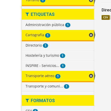
1
Direc
ETIQUETAS
CSV
Administración pública
1
Cartografía
1
Directorio
1
Hostelería y turismo
1
INSPIRE - Servicios...
1
Transporte aéreo
1
Transporte y comuni...
1
FORMATOS
CSV