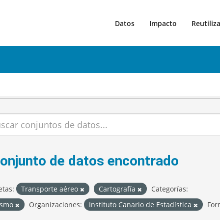
Datos
Impacto
Reutiliz
conjunto de datos encontrado
etas:
Transporte aéreo
Cartografía
Categorías:
ismo
Organizaciones:
Instituto Canario de Estadística
For