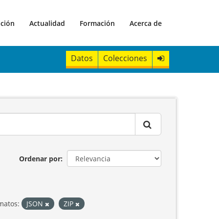
ación
Actualidad
Formación
Acerca de
Datos
Colecciones
Ordenar por
matos:
JSON
ZIP