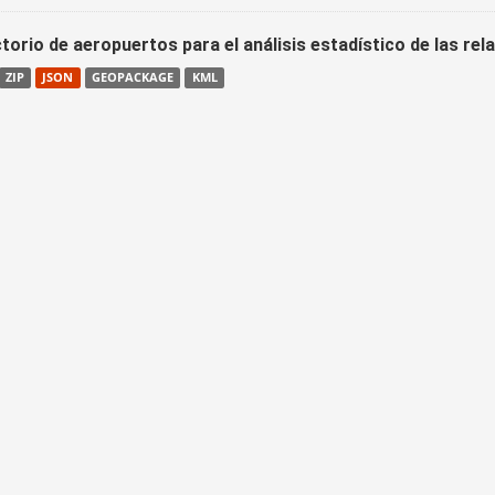
torio de aeropuertos para el análisis estadístico de las re
ZIP
JSON
GEOPACKAGE
KML