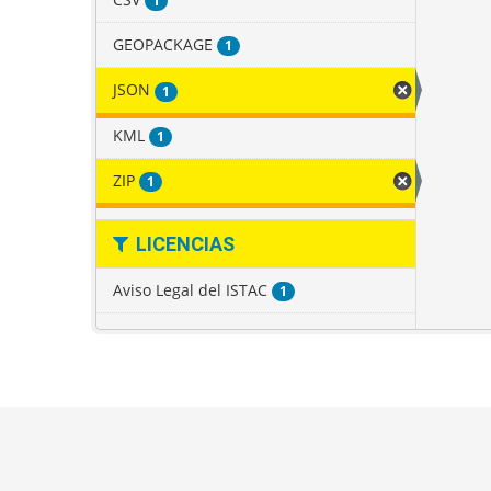
1
GEOPACKAGE
1
JSON
1
KML
1
ZIP
1
LICENCIAS
Aviso Legal del ISTAC
1