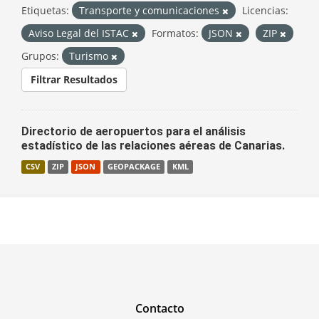
Etiquetas:
Transporte y comunicaciones
Licencias:
Aviso Legal del ISTAC
Formatos:
JSON
ZIP
Grupos:
Turismo
Filtrar Resultados
Directorio de aeropuertos para el análisis
estadístico de las relaciones aéreas de Canarias.
CSV
ZIP
JSON
GEOPACKAGE
KML
Contacto