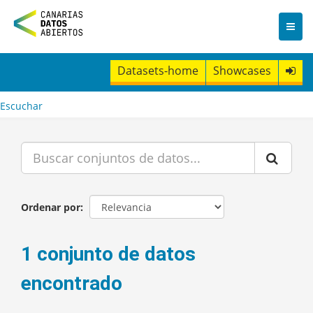
I
r
a
l
c
Datasets-home
Showcases
o
n
t
Escuchar
e
n
i
d
o
Ordenar por
1 conjunto de datos
encontrado