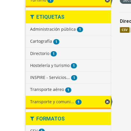
Sec
1
ETIQUETAS
Direc
Administración pública
1
CSV
Cartografía
1
Directorio
1
Hostelería y turismo
1
INSPIRE - Servicios...
1
Transporte aéreo
1
Transporte y comuni...
1
FORMATOS
CSV