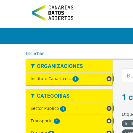
I
r
a
l
c
o
n
t
e
Escuchar
n
i
ORGANIZACIONES
d
o
Instituto Canario d...
1
1 
CATEGORÍAS
Sector Público
1
Etiqu
Transporte
1
Inst
Turismo