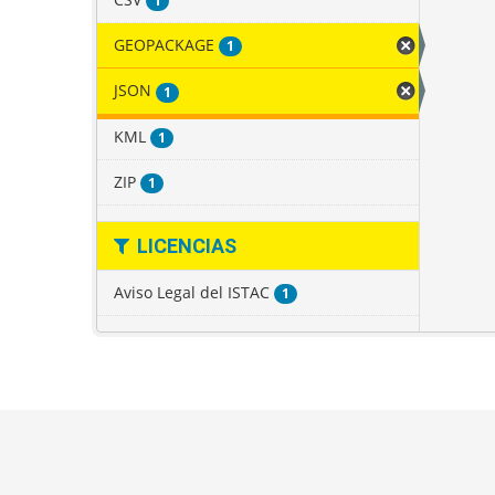
1
GEOPACKAGE
1
JSON
1
KML
1
ZIP
1
LICENCIAS
Aviso Legal del ISTAC
1