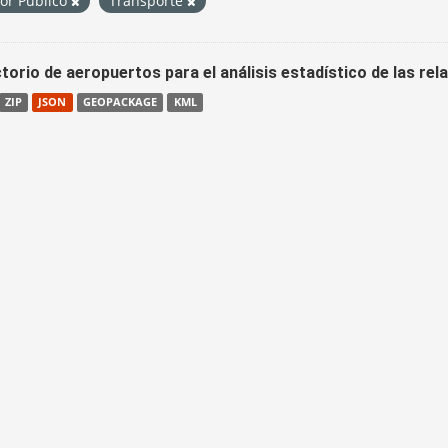
tor Público
Transporte
torio de aeropuertos para el análisis estadístico de las re
ZIP
JSON
GEOPACKAGE
KML