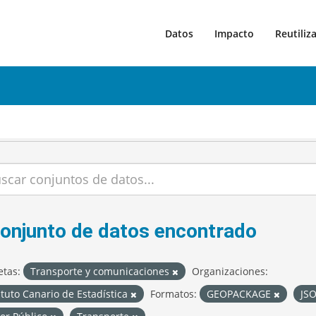
Datos
Impacto
Reutiliz
conjunto de datos encontrado
etas:
Transporte y comunicaciones
Organizaciones:
ituto Canario de Estadística
Formatos:
GEOPACKAGE
JS