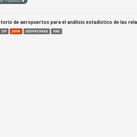
tor Público
torio de aeropuertos para el análisis estadístico de las re
ZIP
JSON
GEOPACKAGE
KML