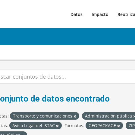
Datos
Impacto
Reutiliz
conjunto de datos encontrado
etas:
Transporte y comunicaciones
Administración pública
cias:
Aviso Legal del ISTAC
Formatos:
GEOPACKAGE
ZI