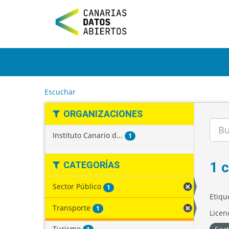
I
r
a
l
c
o
n
t
e
Escuchar
n
i
ORGANIZACIONES
d
o
Instituto Canario d...
1
1 
CATEGORÍAS
Sector Público
1
Etiqu
Transporte
1
Licen
Turismo