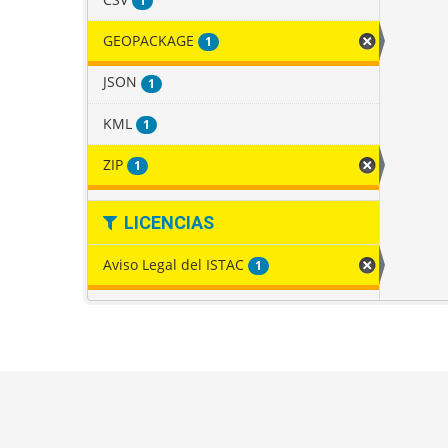
1
GEOPACKAGE
1
JSON
1
KML
1
ZIP
1
LICENCIAS
Aviso Legal del ISTAC
1