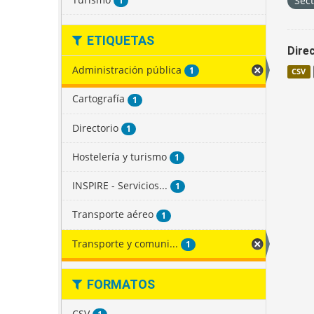
Sec
1
ETIQUETAS
Direc
Administración pública
1
CSV
Cartografía
1
Directorio
1
Hostelería y turismo
1
INSPIRE - Servicios...
1
Transporte aéreo
1
Transporte y comuni...
1
FORMATOS
CSV