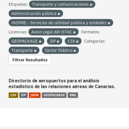
Etiquetas:
Transporte y comunicaciones
Administración pública
INSPIRE - Servicios de utilidad pública y estatales
Licencias:
Aviso Legal del ISTAC
Formatos:
GEOPACKAGE
ZIP
CSV
Categorías:
Transporte
Sector Público
Filtrar Resultados
Directorio de aeropuertos para el análisis
estadístico de las relaciones aéreas de Canarias.
CSV
ZIP
JSON
GEOPACKAGE
KML