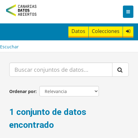
I
r
a
l
c
Datos
Colecciones
o
n
t
Escuchar
e
n
i
d
o
Ordenar por
1 conjunto de datos
encontrado