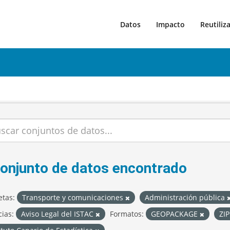
Datos
Impacto
Reutiliz
conjunto de datos encontrado
etas:
Transporte y comunicaciones
Administración pública
cias:
Aviso Legal del ISTAC
Formatos:
GEOPACKAGE
ZI