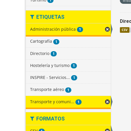
Inst
1
ETIQUETAS
Direc
Administración pública
1
CSV
Cartografía
1
Directorio
1
Hostelería y turismo
1
INSPIRE - Servicios...
1
Transporte aéreo
1
Transporte y comuni...
1
FORMATOS
CSV