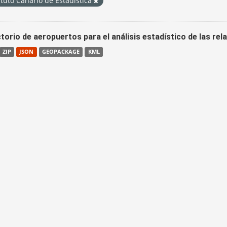
ituto Canario de Estadística
torio de aeropuertos para el análisis estadístico de las re
ZIP
JSON
GEOPACKAGE
KML