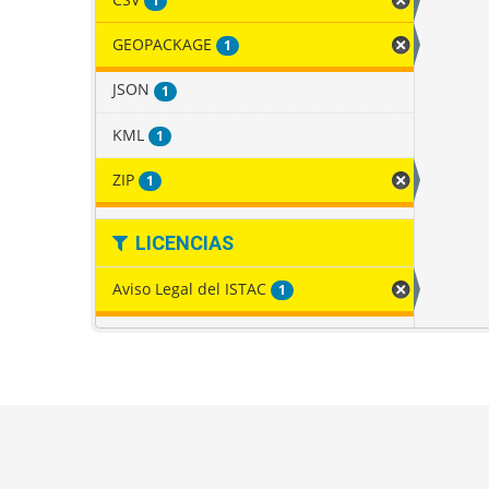
1
GEOPACKAGE
1
JSON
1
KML
1
ZIP
1
LICENCIAS
Aviso Legal del ISTAC
1