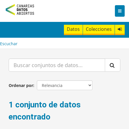
I
r
a
l
c
Datos
Colecciones
o
n
t
Escuchar
e
n
i
d
o
Ordenar por
1 conjunto de datos
encontrado