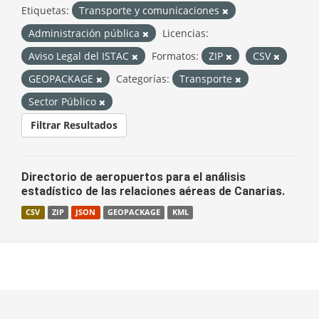
Etiquetas:
Transporte y comunicaciones
Administración pública
Licencias:
Aviso Legal del ISTAC
Formatos:
ZIP
CSV
GEOPACKAGE
Categorías:
Transporte
Sector Público
Filtrar Resultados
Directorio de aeropuertos para el análisis
estadístico de las relaciones aéreas de Canarias.
CSV
ZIP
JSON
GEOPACKAGE
KML