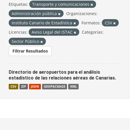
Etiquetas:
Transporte y comunicaciones
Administración pública
Organizaciones:
Instituto Canario de Estadística
Formatos:
CSV
Licencias:
Aviso Legal del ISTAC
Categorías:
Sector Público
Filtrar Resultados
Directorio de aeropuertos para el análisis
estadístico de las relaciones aéreas de Canarias.
CSV
ZIP
JSON
GEOPACKAGE
KML