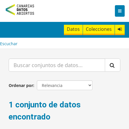
I
r
a
l
c
Datos
Colecciones
o
n
t
Escuchar
e
n
i
d
o
Ordenar por
1 conjunto de datos
encontrado