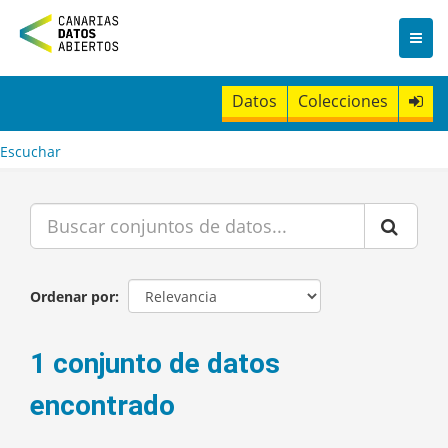
I
r
a
l
c
Datos
Colecciones
o
n
t
Escuchar
e
n
i
d
o
Ordenar por
1 conjunto de datos
encontrado