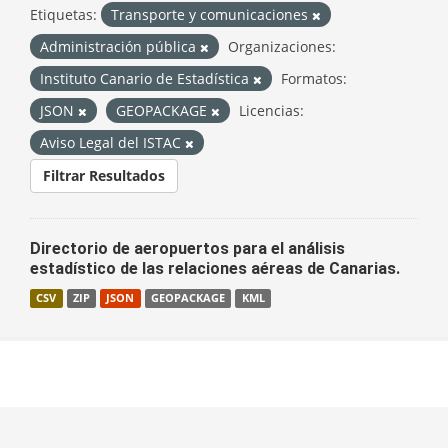
Etiquetas:
Transporte y comunicaciones
Administración pública
Organizaciones:
Instituto Canario de Estadística
Formatos:
JSON
GEOPACKAGE
Licencias:
Aviso Legal del ISTAC
Filtrar Resultados
Directorio de aeropuertos para el análisis
estadístico de las relaciones aéreas de Canarias.
CSV
ZIP
JSON
GEOPACKAGE
KML