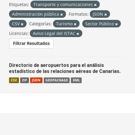
Etiquetas:
Transporte y comunicaciones
Administración pública
Formatos:
JSON
CSV
Categorías:
Turismo
Sector Público
Licencias:
Aviso Legal del ISTAC
Filtrar Resultados
Directorio de aeropuertos para el análisis
estadístico de las relaciones aéreas de Canarias.
CSV
ZIP
JSON
GEOPACKAGE
KML