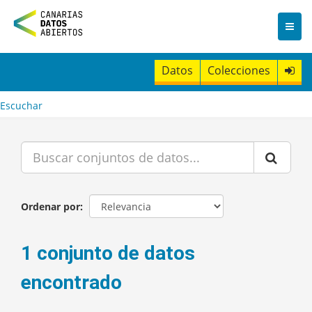
I
r
a
l
c
Datos
Colecciones
o
n
t
Escuchar
e
n
i
d
o
Ordenar por
1 conjunto de datos
encontrado