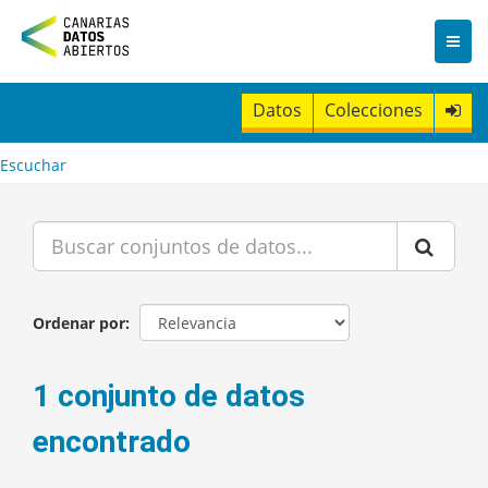
I
r
a
l
c
Datos
Colecciones
o
n
t
Escuchar
e
n
i
d
o
Ordenar por
1 conjunto de datos
encontrado