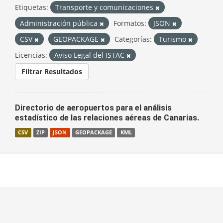
Etiquetas:
Transporte y comunicaciones
Administración pública
Formatos:
JSON
CSV
GEOPACKAGE
Categorías:
Turismo
Licencias:
Aviso Legal del ISTAC
Filtrar Resultados
Directorio de aeropuertos para el análisis
estadístico de las relaciones aéreas de Canarias.
CSV
ZIP
JSON
GEOPACKAGE
KML