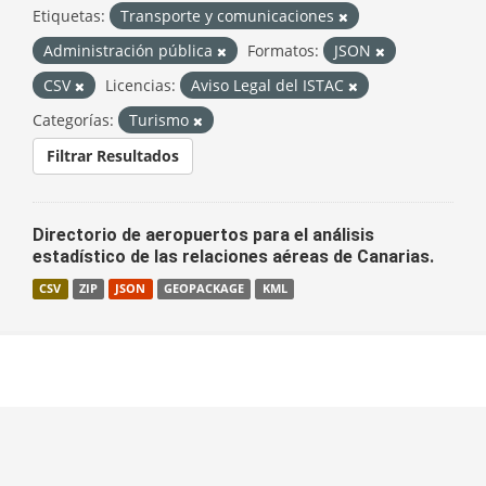
Etiquetas:
Transporte y comunicaciones
Administración pública
Formatos:
JSON
CSV
Licencias:
Aviso Legal del ISTAC
Categorías:
Turismo
Filtrar Resultados
Directorio de aeropuertos para el análisis
estadístico de las relaciones aéreas de Canarias.
CSV
ZIP
JSON
GEOPACKAGE
KML