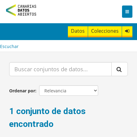
I
r
a
l
c
Datos
Colecciones
o
n
t
Escuchar
e
n
i
d
o
Ordenar por
1 conjunto de datos
encontrado