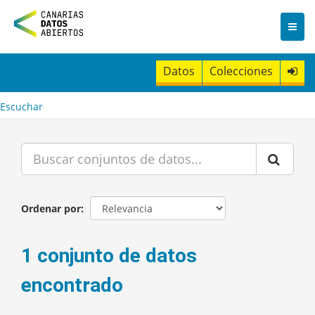
I
r
a
l
c
Datos
Colecciones
o
n
t
Escuchar
e
n
i
d
o
Ordenar por
1 conjunto de datos
encontrado