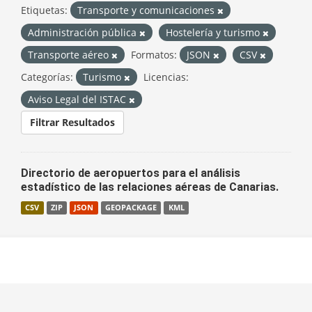
Etiquetas:
Transporte y comunicaciones
Administración pública
Hostelería y turismo
Transporte aéreo
Formatos:
JSON
CSV
Categorías:
Turismo
Licencias:
Aviso Legal del ISTAC
Filtrar Resultados
Directorio de aeropuertos para el análisis
estadístico de las relaciones aéreas de Canarias.
CSV
ZIP
JSON
GEOPACKAGE
KML