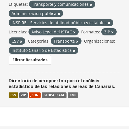
Etiquetas:
Transporte y comunicaciones
Administración pública
INSPIRE - Servicios de utilidad pública y estatales
Licencias:
Aviso Legal del ISTAC
Formatos:
ZIP
CSV
Categorías:
Transporte
Organizaciones:
Instituto Canario de Estadística
Filtrar Resultados
Directorio de aeropuertos para el análisis
estadístico de las relaciones aéreas de Canarias.
CSV
ZIP
JSON
GEOPACKAGE
KML