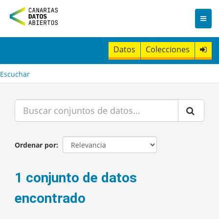
I
r
a
l
c
Datos
Colecciones
o
n
t
Escuchar
e
n
i
d
o
Ordenar por
1 conjunto de datos
encontrado