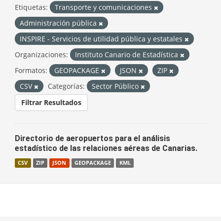
Etiquetas:
Transporte y comunicaciones
Administración pública
INSPIRE - Servicios de utilidad pública y estatales
Organizaciones:
Instituto Canario de Estadística
Formatos:
GEOPACKAGE
JSON
ZIP
CSV
Categorías:
Sector Público
Filtrar Resultados
Directorio de aeropuertos para el análisis
estadístico de las relaciones aéreas de Canarias.
CSV
ZIP
JSON
GEOPACKAGE
KML