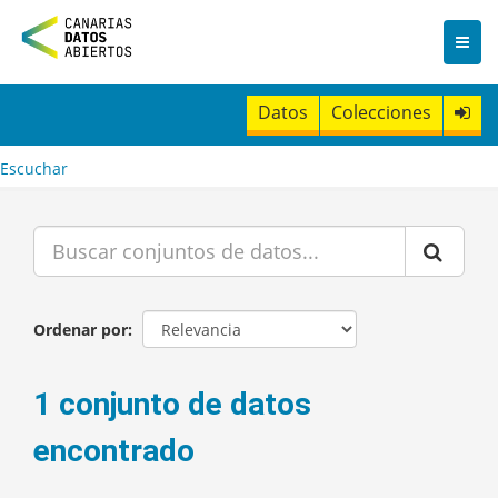
I
r
a
l
c
Datos
Colecciones
o
n
t
Escuchar
e
n
i
d
o
Ordenar por
1 conjunto de datos
encontrado