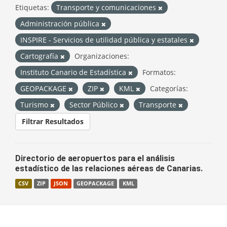
Etiquetas:
Transporte y comunicaciones
Administración pública
INSPIRE - Servicios de utilidad pública y estatales
Cartografía
Organizaciones:
Instituto Canario de Estadística
Formatos:
GEOPACKAGE
ZIP
KML
Categorías:
Turismo
Sector Público
Transporte
Filtrar Resultados
Directorio de aeropuertos para el análisis
estadístico de las relaciones aéreas de Canarias.
CSV
ZIP
JSON
GEOPACKAGE
KML