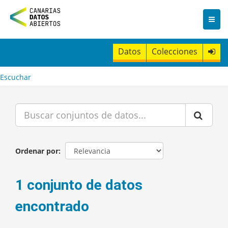
I
r
a
l
c
Datos
Colecciones
o
n
t
Escuchar
e
n
i
d
o
Ordenar por
1 conjunto de datos
encontrado