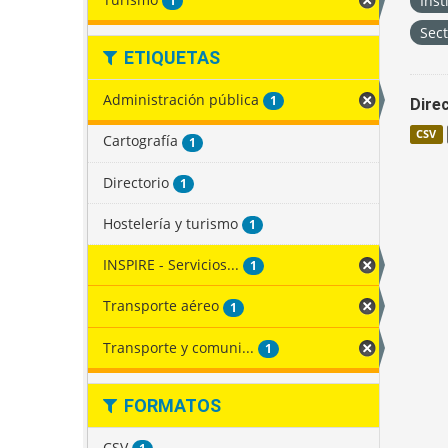
Inst
1
Sec
ETIQUETAS
Administración pública
1
Direc
CSV
Cartografía
1
Directorio
1
Hostelería y turismo
1
INSPIRE - Servicios...
1
Transporte aéreo
1
Transporte y comuni...
1
FORMATOS
CSV