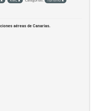
P
KML
Categorías:
Turismo
laciones aéreas de Canarias.