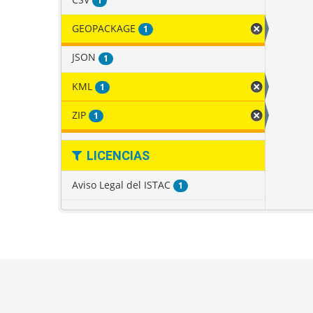
1
GEOPACKAGE
1
JSON
1
KML
1
ZIP
1
LICENCIAS
Aviso Legal del ISTAC
1