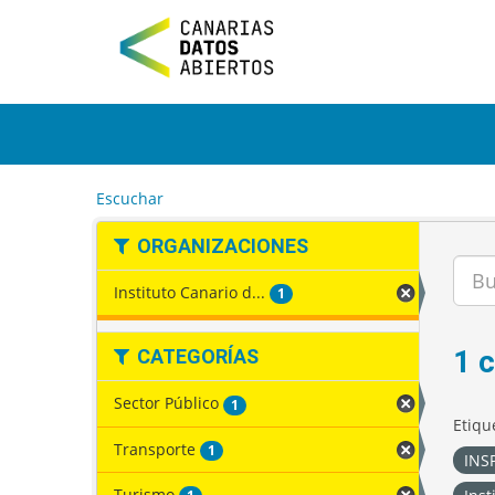
I
r
a
l
c
o
n
t
e
Escuchar
n
i
ORGANIZACIONES
d
o
Instituto Canario d...
1
1 
CATEGORÍAS
Sector Público
1
Etiqu
Transporte
1
INSP
Turismo