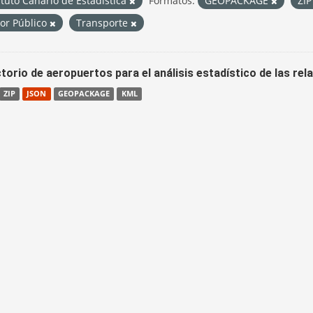
ituto Canario de Estadística
Formatos:
GEOPACKAGE
ZI
tor Público
Transporte
torio de aeropuertos para el análisis estadístico de las re
ZIP
JSON
GEOPACKAGE
KML