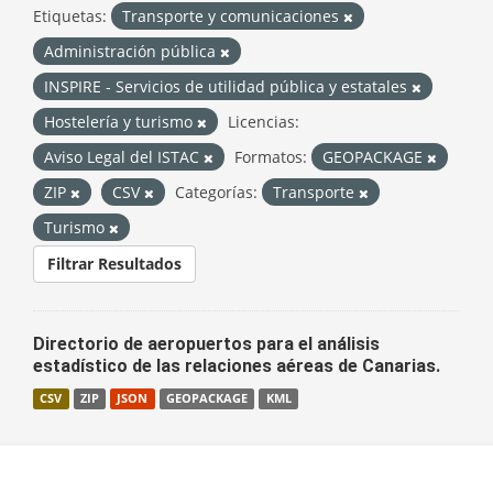
Etiquetas:
Transporte y comunicaciones
Administración pública
INSPIRE - Servicios de utilidad pública y estatales
Hostelería y turismo
Licencias:
Aviso Legal del ISTAC
Formatos:
GEOPACKAGE
ZIP
CSV
Categorías:
Transporte
Turismo
Filtrar Resultados
Directorio de aeropuertos para el análisis
estadístico de las relaciones aéreas de Canarias.
CSV
ZIP
JSON
GEOPACKAGE
KML