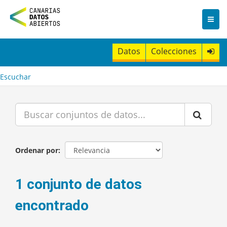
I
r
a
l
c
Datos
Colecciones
o
n
t
Escuchar
e
n
i
d
o
Ordenar por
1 conjunto de datos
encontrado