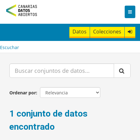
I
r
a
l
c
Datos
Colecciones
o
n
t
Escuchar
e
n
i
d
o
Ordenar por
1 conjunto de datos
encontrado