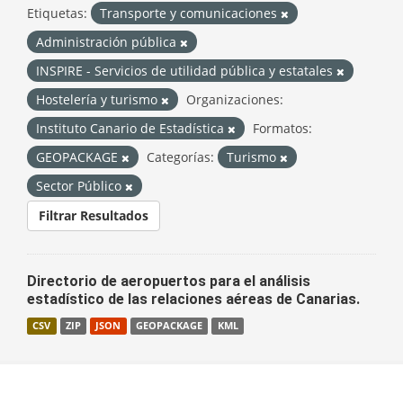
Etiquetas:
Transporte y comunicaciones
Administración pública
INSPIRE - Servicios de utilidad pública y estatales
Hostelería y turismo
Organizaciones:
Instituto Canario de Estadística
Formatos:
GEOPACKAGE
Categorías:
Turismo
Sector Público
Filtrar Resultados
Directorio de aeropuertos para el análisis
estadístico de las relaciones aéreas de Canarias.
CSV
ZIP
JSON
GEOPACKAGE
KML