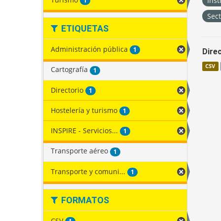
Inst
1
Sec
ETIQUETAS
Administración pública
1
Direc
CSV
Cartografía
1
Directorio
1
Hostelería y turismo
1
INSPIRE - Servicios...
1
Transporte aéreo
1
Transporte y comuni...
1
FORMATOS
CSV