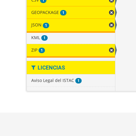
1
GEOPACKAGE
1
JSON
1
KML
1
ZIP
1
LICENCIAS
Aviso Legal del ISTAC
1