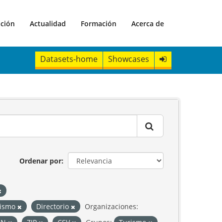
ación
Actualidad
Formación
Acerca de
Datasets-home
Showcases
Ordenar por
urismo
Directorio
Organizaciones: