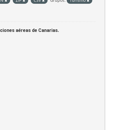
ON
ZIP
CSV
Grupos:
Turismo
laciones aéreas de Canarias.