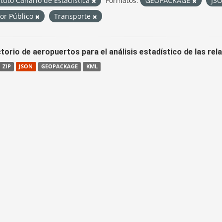
ituto Canario de Estadística
Formatos:
GEOPACKAGE
JS
tor Público
Transporte
torio de aeropuertos para el análisis estadístico de las re
ZIP
JSON
GEOPACKAGE
KML