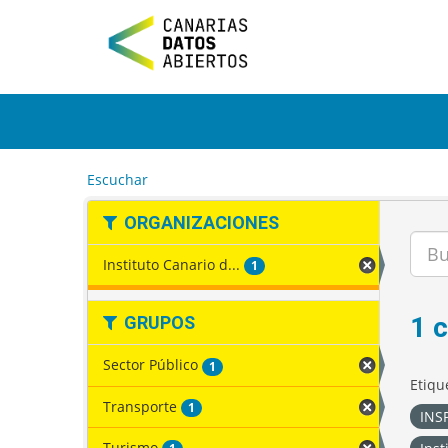
I
r
a
l
c
o
n
t
e
Escuchar
n
i
ORGANIZACIONES
d
o
Instituto Canario d...
1
1 
GRUPOS
Sector Público
1
Etiqu
Transporte
1
INSP
Turismo