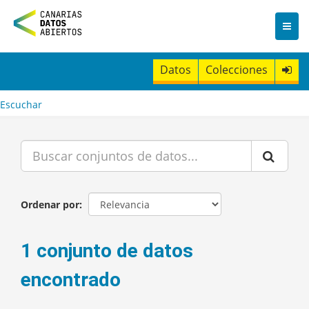
I
r
a
l
c
Datos
Colecciones
o
n
t
Escuchar
e
n
i
d
o
Ordenar por
1 conjunto de datos
encontrado