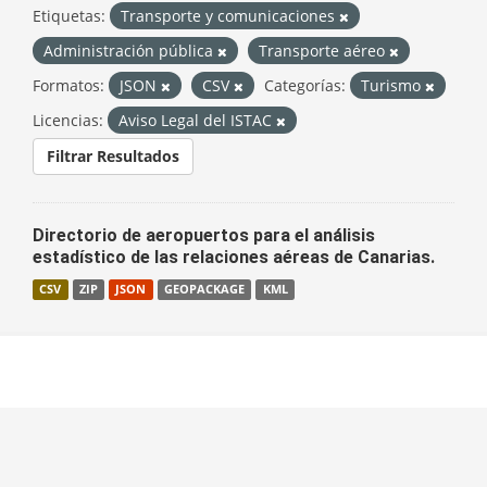
Etiquetas:
Transporte y comunicaciones
Administración pública
Transporte aéreo
Formatos:
JSON
CSV
Categorías:
Turismo
Licencias:
Aviso Legal del ISTAC
Filtrar Resultados
Directorio de aeropuertos para el análisis
estadístico de las relaciones aéreas de Canarias.
CSV
ZIP
JSON
GEOPACKAGE
KML