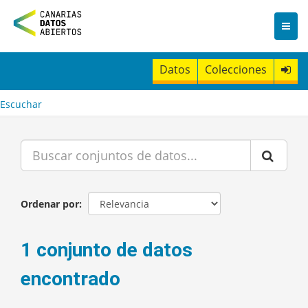
I
r
a
l
c
Datos
Colecciones
o
n
t
Escuchar
e
n
i
d
o
Ordenar por
1 conjunto de datos
encontrado