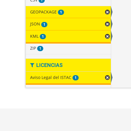
1
GEOPACKAGE
1
JSON
1
KML
1
ZIP
1
LICENCIAS
Aviso Legal del ISTAC
1