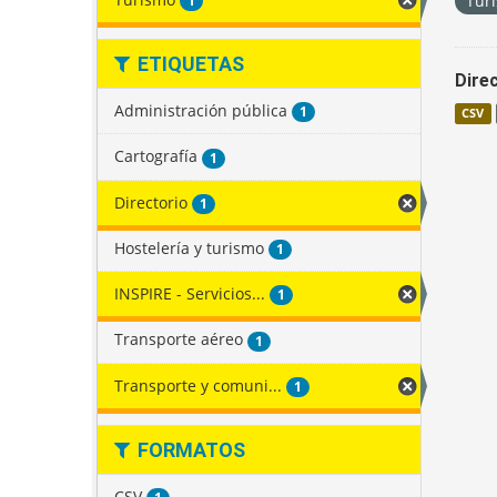
Tur
1
ETIQUETAS
Direc
Administración pública
1
CSV
Cartografía
1
Directorio
1
Hostelería y turismo
1
INSPIRE - Servicios...
1
Transporte aéreo
1
Transporte y comuni...
1
FORMATOS
CSV