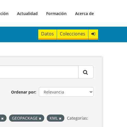
ación
Actualidad
Formación
Acerca de
Datos
Colecciones
Ordenar por
N
GEOPACKAGE
KML
Categorías: