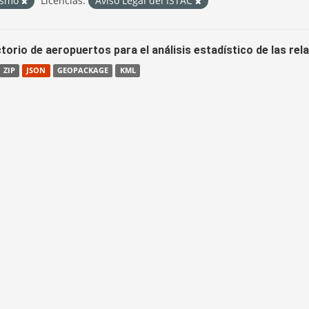
ismo
Licencias:
Aviso Legal del ISTAC
torio de aeropuertos para el análisis estadístico de las re
ZIP
JSON
GEOPACKAGE
KML