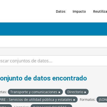
Datos
Impacto
Reutiliz
conjunto de datos encontrado
etas:
Transporte y comunicaciones
Directorio
IRE - Servicios de utilidad pública y estatales
Formatos:
JSO