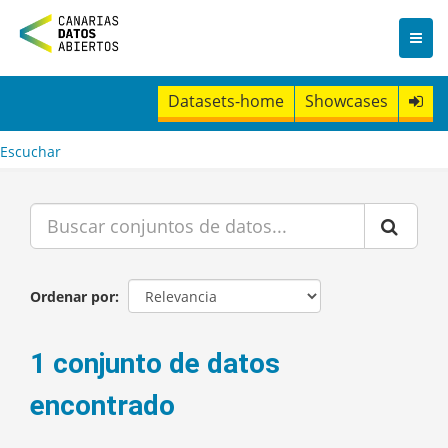
I
r
a
l
c
Datasets-home
Showcases
o
n
t
Escuchar
e
n
i
d
o
Ordenar por
1 conjunto de datos
encontrado