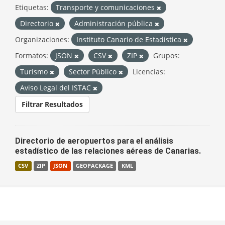
Etiquetas:
Transporte y comunicaciones
Directorio
Administración pública
Organizaciones:
Instituto Canario de Estadística
Formatos:
JSON
CSV
ZIP
Grupos:
Turismo
Sector Público
Licencias:
Aviso Legal del ISTAC
Filtrar Resultados
Directorio de aeropuertos para el análisis
estadístico de las relaciones aéreas de Canarias.
CSV
ZIP
JSON
GEOPACKAGE
KML