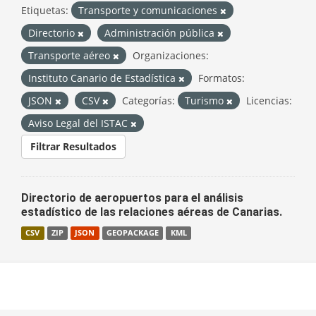
Etiquetas:
Transporte y comunicaciones
Directorio
Administración pública
Transporte aéreo
Organizaciones:
Instituto Canario de Estadística
Formatos:
JSON
CSV
Categorías:
Turismo
Licencias:
Aviso Legal del ISTAC
Filtrar Resultados
Directorio de aeropuertos para el análisis
estadístico de las relaciones aéreas de Canarias.
CSV
ZIP
JSON
GEOPACKAGE
KML