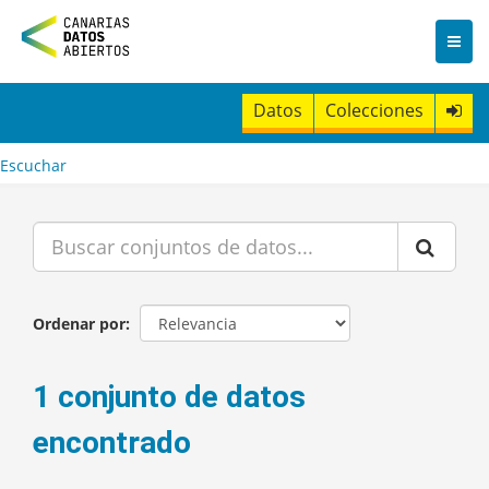
I
r
a
l
c
Datos
Colecciones
o
n
t
Escuchar
e
n
i
d
o
Ordenar por
1 conjunto de datos
encontrado