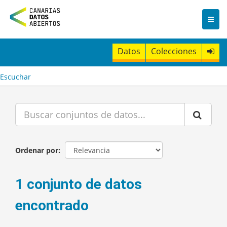
I
r
a
l
c
Datos
Colecciones
o
n
t
Escuchar
e
n
i
d
o
Ordenar por
1 conjunto de datos
encontrado