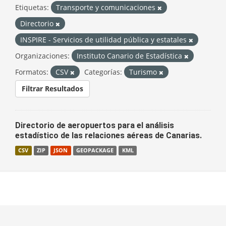
Etiquetas:
Transporte y comunicaciones
Directorio
INSPIRE - Servicios de utilidad pública y estatales
Organizaciones:
Instituto Canario de Estadística
Formatos:
CSV
Categorías:
Turismo
Filtrar Resultados
Directorio de aeropuertos para el análisis
estadístico de las relaciones aéreas de Canarias.
CSV
ZIP
JSON
GEOPACKAGE
KML