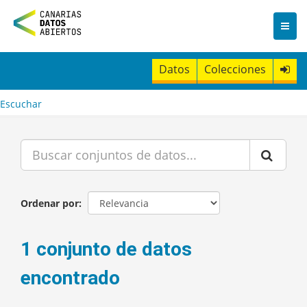
I
r
a
l
c
Datos
Colecciones
o
n
t
Escuchar
e
n
i
d
o
Ordenar por
1 conjunto de datos
encontrado