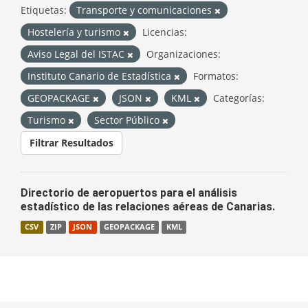
Etiquetas:
Transporte y comunicaciones
Hostelería y turismo
Licencias:
Aviso Legal del ISTAC
Organizaciones:
Instituto Canario de Estadística
Formatos:
GEOPACKAGE
JSON
KML
Categorías:
Turismo
Sector Público
Filtrar Resultados
Directorio de aeropuertos para el análisis
estadístico de las relaciones aéreas de Canarias.
CSV
ZIP
JSON
GEOPACKAGE
KML