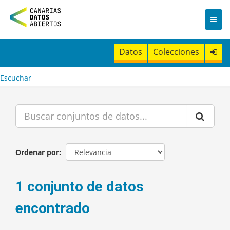
I
r
a
l
c
Datos
Colecciones
o
n
t
Escuchar
e
n
i
d
o
Ordenar por
1 conjunto de datos
encontrado