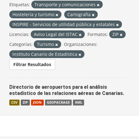
Etiquetas:
Transporte y comunicaciones
Hostelería y turismo
Cartografía
INSPIRE - Servicios de utilidad pública y estatales
Licencias:
Aviso Legal del ISTAC
Formatos:
ZIP
Categorías:
Turismo
Organizaciones:
Instituto Canario de Estadística
Filtrar Resultados
Directorio de aeropuertos para el análisis
estadístico de las relaciones aéreas de Canarias.
CSV
ZIP
JSON
GEOPACKAGE
KML