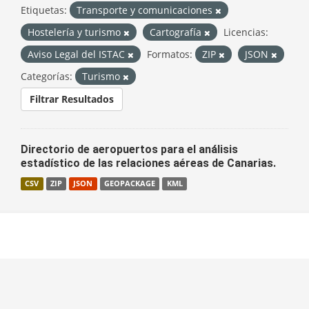
Etiquetas:
Transporte y comunicaciones
Hostelería y turismo
Cartografía
Licencias:
Aviso Legal del ISTAC
Formatos:
ZIP
JSON
Categorías:
Turismo
Filtrar Resultados
Directorio de aeropuertos para el análisis
estadístico de las relaciones aéreas de Canarias.
CSV
ZIP
JSON
GEOPACKAGE
KML