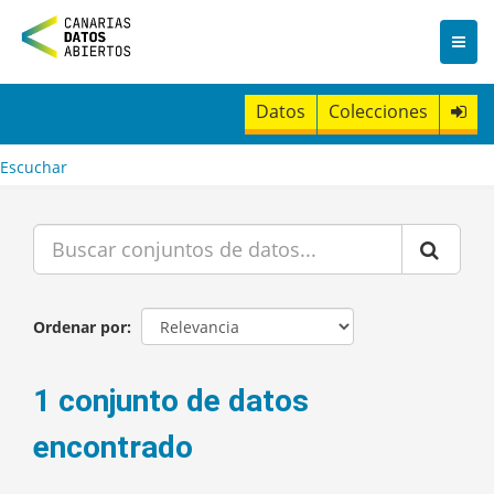
I
r
a
l
c
Datos
Colecciones
o
n
t
Escuchar
e
n
i
d
o
Ordenar por
1 conjunto de datos
encontrado