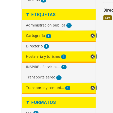
1
Direc
ETIQUETAS
CSV
Administración pública
1
Cartografía
1
Directorio
1
Hostelería y turismo
1
INSPIRE - Servicios...
1
Transporte aéreo
1
Transporte y comuni...
1
FORMATOS
CSV