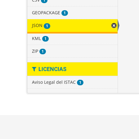
1
GEOPACKAGE
1
JSON
1
KML
1
ZIP
1
LICENCIAS
Aviso Legal del ISTAC
1