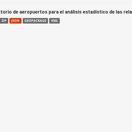
torio de aeropuertos para el análisis estadístico de las re
ZIP
JSON
GEOPACKAGE
KML