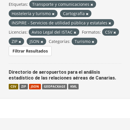
Etiquetas:
Transporte y comunicaciones
Hostelería y turismo
Cartografía
INSPIRE - Servicios de utilidad pública y estatales
Licencias:
Aviso Legal del ISTAC
Formatos:
CSV
ZIP
JSON
Categorías:
Turismo
Filtrar Resultados
Directorio de aeropuertos para el análisis
estadístico de las relaciones aéreas de Canarias.
CSV
ZIP
JSON
GEOPACKAGE
KML