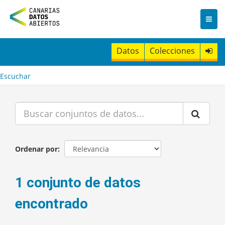
I
r
a
l
c
Datos
Colecciones
o
n
t
Escuchar
e
n
i
d
o
Ordenar por
1 conjunto de datos
encontrado