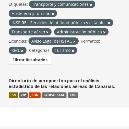
Etiquetas:
Transporte y comunicaciones
Hostelería y turismo
INSPIRE - Servicios de utilidad pública y estatales
Transporte aéreo
Administración pública
Licencias:
Aviso Legal del ISTAC
Formatos:
KML
Categorías:
Turismo
Filtrar Resultados
Directorio de aeropuertos para el análisis
estadístico de las relaciones aéreas de Canarias.
CSV
ZIP
JSON
GEOPACKAGE
KML