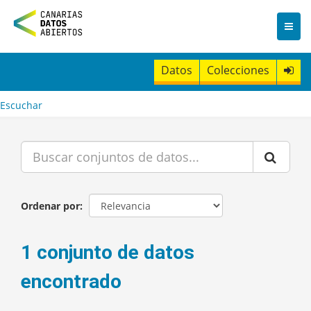
I
r
a
l
c
Datos
Colecciones
o
n
t
Escuchar
e
n
i
d
o
Ordenar por
1 conjunto de datos
encontrado