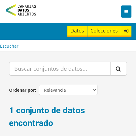
I
r
a
l
c
Datos
Colecciones
o
n
t
Escuchar
e
n
i
d
o
Ordenar por
1 conjunto de datos
encontrado