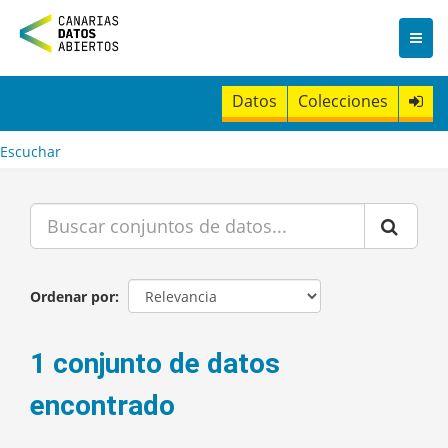
I
r
a
l
c
Datos
Colecciones
o
n
t
Escuchar
e
n
i
d
o
Ordenar por
1 conjunto de datos
encontrado