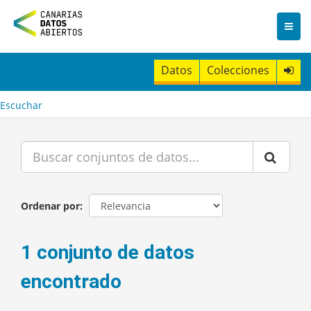
I
r
a
l
c
Datos
Colecciones
o
n
t
Escuchar
e
n
i
d
o
Ordenar por
1 conjunto de datos
encontrado