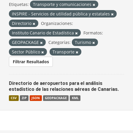
Etiquetas:
Transporte y comunicaciones
INSPIRE - Servicios de utilidad pública y estatales
Directorio
Organizaciones:
Instituto Canario de Estadística
Formatos:
GEOPACKAGE
Categorías:
Turismo
Sector Público
Transporte
Filtrar Resultados
Directorio de aeropuertos para el análisis
estadístico de las relaciones aéreas de Canarias.
CSV
ZIP
JSON
GEOPACKAGE
KML