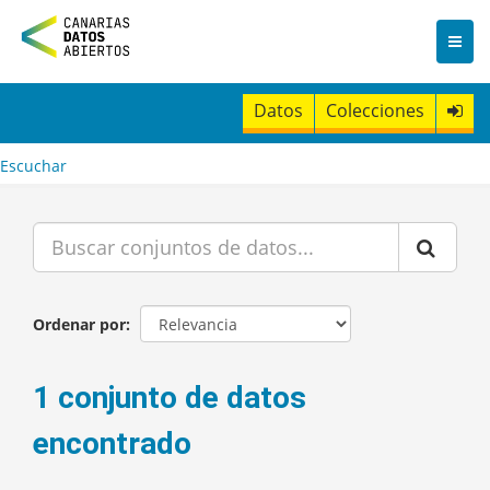
I
r
a
l
c
Datos
Colecciones
o
n
t
Escuchar
e
n
i
d
o
Ordenar por
1 conjunto de datos
encontrado