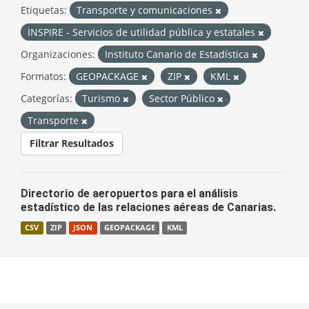
Etiquetas:
Transporte y comunicaciones
INSPIRE - Servicios de utilidad pública y estatales
Organizaciones:
Instituto Canario de Estadística
Formatos:
GEOPACKAGE
ZIP
KML
Categorías:
Turismo
Sector Público
Transporte
Filtrar Resultados
Directorio de aeropuertos para el análisis
estadístico de las relaciones aéreas de Canarias.
CSV
ZIP
JSON
GEOPACKAGE
KML