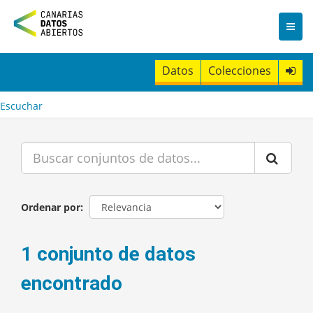
I
r
a
l
c
Datos
Colecciones
o
n
t
Escuchar
e
n
i
d
o
Ordenar por
1 conjunto de datos
encontrado