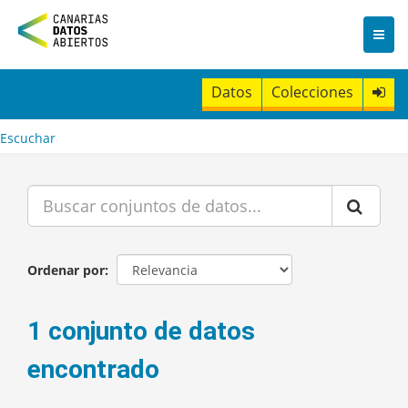
I
r
a
l
c
Datos
Colecciones
o
n
t
Escuchar
e
n
i
d
o
Ordenar por
1 conjunto de datos
encontrado