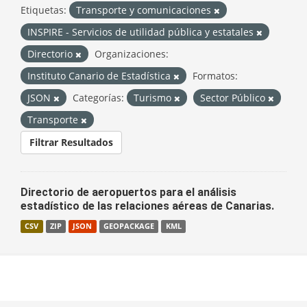
Etiquetas:
Transporte y comunicaciones
INSPIRE - Servicios de utilidad pública y estatales
Directorio
Organizaciones:
Instituto Canario de Estadística
Formatos:
JSON
Categorías:
Turismo
Sector Público
Transporte
Filtrar Resultados
Directorio de aeropuertos para el análisis
estadístico de las relaciones aéreas de Canarias.
CSV
ZIP
JSON
GEOPACKAGE
KML