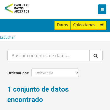
I
r
a
l
c
Datos
Colecciones
o
n
t
Escuchar
e
n
i
d
o
Ordenar por
1 conjunto de datos
encontrado