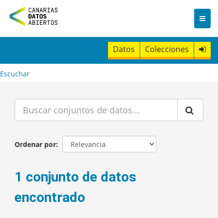
I
r
a
l
c
Datos
Colecciones
o
n
t
Escuchar
e
n
i
d
o
Ordenar por
1 conjunto de datos
encontrado