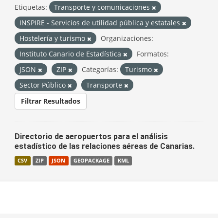
Etiquetas:
Transporte y comunicaciones
INSPIRE - Servicios de utilidad pública y estatales
Hostelería y turismo
Organizaciones:
Instituto Canario de Estadística
Formatos:
JSON
ZIP
Categorías:
Turismo
Sector Público
Transporte
Filtrar Resultados
Directorio de aeropuertos para el análisis
estadístico de las relaciones aéreas de Canarias.
CSV
ZIP
JSON
GEOPACKAGE
KML