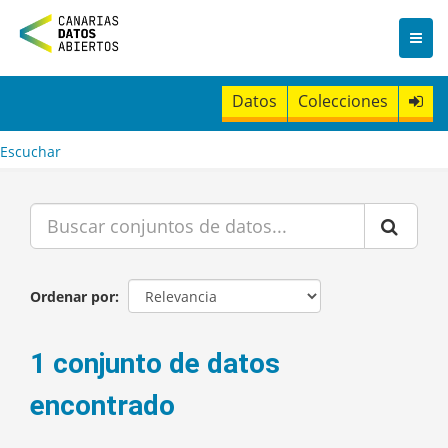
I
r
a
l
c
Datos
Colecciones
o
n
t
Escuchar
e
n
i
d
o
Ordenar por
1 conjunto de datos
encontrado