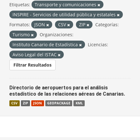
Etiquetas:
Transporte y comunicaciones
INSPIRE - Servicios de utilidad pública y estatales
Formatos:
JSON
CSV
ZIP
Categorías:
Turismo
Organizaciones:
Instituto Canario de Estadística
Licencias:
Aviso Legal del ISTAC
Filtrar Resultados
Directorio de aeropuertos para el análisis
estadístico de las relaciones aéreas de Canarias.
CSV
ZIP
JSON
GEOPACKAGE
KML