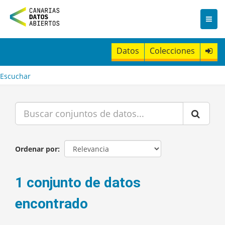
I
r
a
l
c
Datos
Colecciones
o
n
t
Escuchar
e
n
i
d
o
Ordenar por
1 conjunto de datos
encontrado