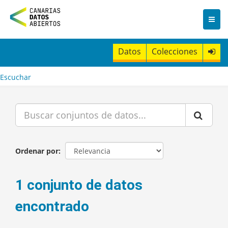
I
r
a
l
c
Datos
Colecciones
o
n
t
Escuchar
e
n
i
d
o
Ordenar por
1 conjunto de datos
encontrado